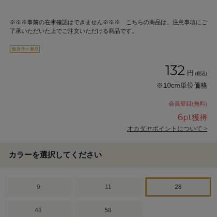
※※※事前の在庫確認はできません※※※ こちらの商品は、注意事項にご
了承いただいた上でご注文いただける商品です。
132
円
(税込)
※10cm単位価格
会員登録(無料)
6
pt獲得
オカダヤポイントについて >
カラーを選択してください
9
11
28
48
58