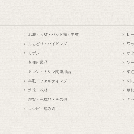
芯地・芯材・パッド類・中材
レ
ふちどり・パイピング
ワ
リボン
ボ
各種付属品
ソ
ミシン・ミシン関連用品
染
羊毛・フェルティング
刺
造花・花材
羽
雑貨・完成品・その他
キ
レシピ・編み図