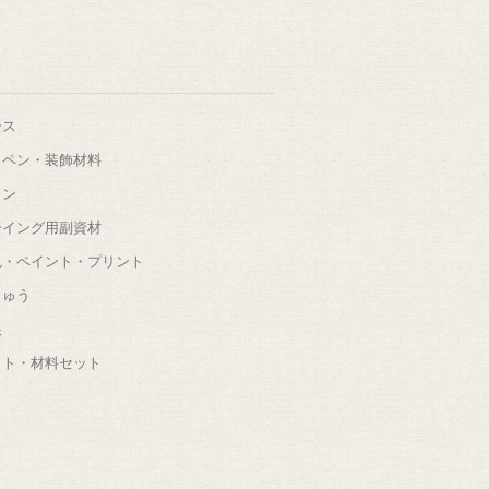
ース
ッペン・装飾材料
タン
ーイング用副資材
色・ペイント・プリント
しゅう
根
ット・材料セット