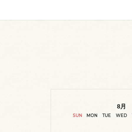
8
月
SUN
MON
TUE
WED