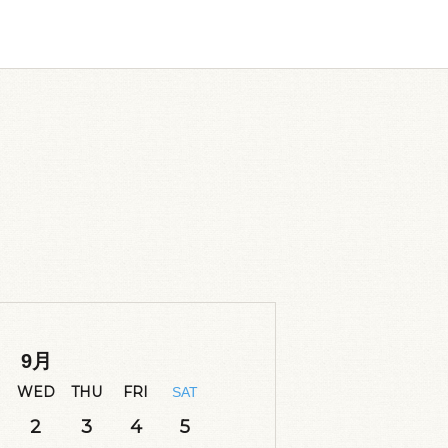
9
月
WED
THU
FRI
SAT
2
3
4
5