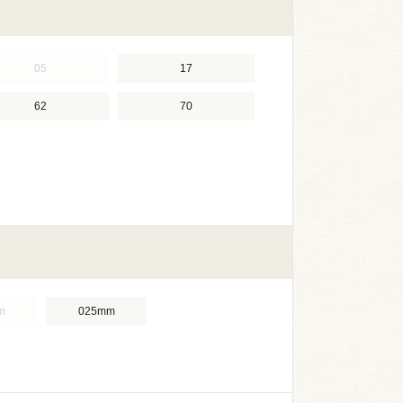
05
17
62
70
m
025mm