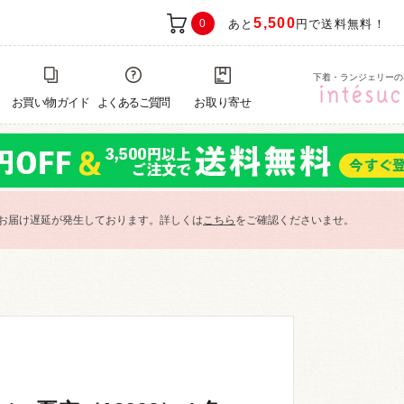
5,500
0
あと
円で送料無料！
下着・ランジェリーの
お買い物ガイド
よくあるご質問
お取り寄せ
お届け遅延が発生しております。詳しくは
こちら
をご確認くださいませ。