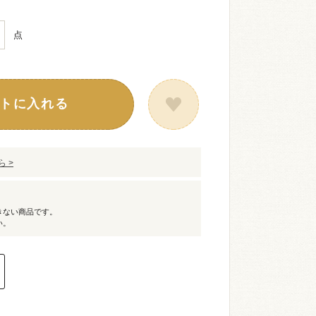
点
トに入れる
 >
きない商品です。
い。