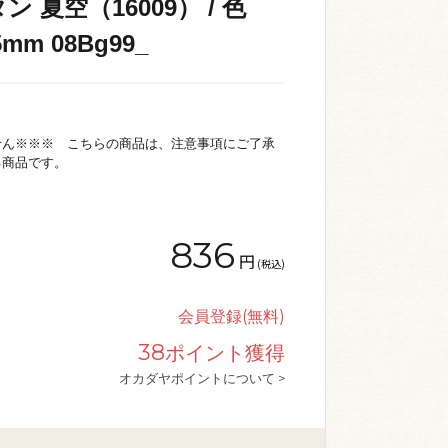
 夏空（16009） / 色
mm 08Bg99_
せん※※※ こちらの商品は、注意事項にご了承
る商品です。
836
円
(税込)
会員登録(無料)
38
ポイント獲得
オカダヤポイントについて >