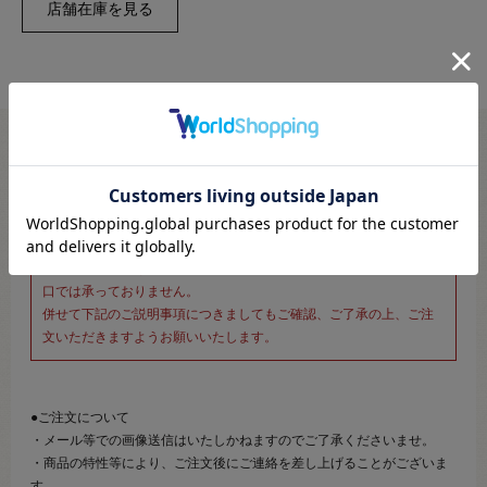
※新宿オカダヤ本店お取り扱い商品のご注文専用ページです※
こちらのページは、店頭にてあらかじめ商品詳細および商品コード
をご確認いただいた上でご注文いただけるページです。
そのため、商品画像および詳細は記載しておりません。
また、詳細につきましてのご案内、ご相談もオンラインショップ窓
口では承っておりません。
併せて下記のご説明事項につきましてもご確認、ご了承の上、ご注
文いただきますようお願いいたします。
●ご注文について
・メール等での画像送信はいたしかねますのでご了承くださいませ。
・商品の特性等により、ご注文後にご連絡を差し上げることがございま
す。