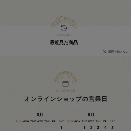
最近見た商品
履歴を残さない
オンラインショップの営業日
8
月
9
月
SUN
MON
TUE
WED
THU
FRI
SAT
SUN
MON
TUE
WED
THU
FRI
SAT
1
1
2
3
4
5