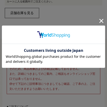
カートに入る範囲内でご注文ください。
※新宿オカダヤ本店お取り扱い商品のご注文専用ページです※
こちらのページは、店頭にてあらかじめ商品詳細および商品コード
をご確認いただいた上でご注文いただけるページです。
そのため、商品画像および詳細は記載しておりません。
また、詳細につきましてのご案内、ご相談もオンラインショップ窓
口では承っておりません。
併せて下記のご説明事項につきましてもご確認、ご了承の上、ご注
文いただきますようお願いいたします。
●ご注文について