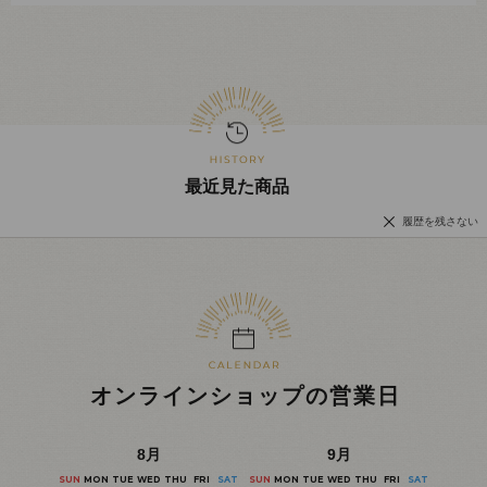
最近見た商品
履歴を残さない
オンラインショップの営業日
8
月
9
月
SUN
MON
TUE
WED
THU
FRI
SAT
SUN
MON
TUE
WED
THU
FRI
SAT