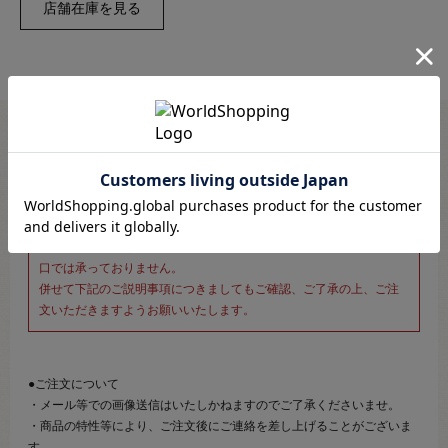
※新宿オカダヤ本店お取り扱い商品のご注文専用ページです※
こちらのページは、店頭にてあらかじめ商品詳細および商品コード
をご確認いただいた上でご注文いただけるページです。
そのため、商品画像および詳細は記載しておりません。
また、詳細につきましてのご案内、ご相談もオンラインショップ窓
口では承っておりません。
併せて下記のご説明事項につきましてもご確認、ご了承の上、ご注
文いただきますようお願いいたします。
●ご注文について
・メール等での画像送信はいたしかねますのでご了承くださいませ。
・商品の特性等により、ご注文後にご連絡を差し上げることがございま
す。