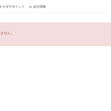
オカダヤポイント
会社情報
りません。