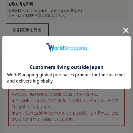
お取り寄せ不可
在庫数以上のご注文は承ることができない商品です。
カートに入る範囲内でご注文ください。
※新宿オカダヤ本店お取り扱い商品のご注文専用ページです※
こちらのページは、店頭にてあらかじめ商品詳細および商品コード
をご確認いただいた上でご注文いただけるページです。
そのため、商品画像および詳細は記載しておりません。
また、詳細につきましてのご案内、ご相談もオンラインショップ窓
口では承っておりません。
併せて下記のご説明事項につきましてもご確認、ご了承の上、ご注
文いただきますようお願いいたします。