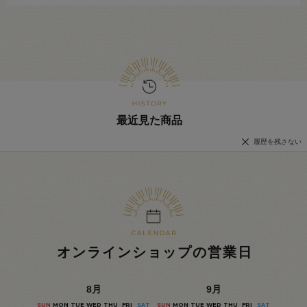
最近見た商品
履歴を残さない
オンラインショップの営業日
8
月
9
月
SUN
MON
TUE
WED
THU
FRI
SAT
SUN
MON
TUE
WED
THU
FRI
SAT