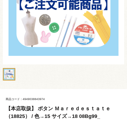
商品コード：4949038843974
【本店取扱】 ボタン Ｍａｒｅｄｅｓｔａｔｅ
（18825） / 色→15 サイズ→18 08Bg99_