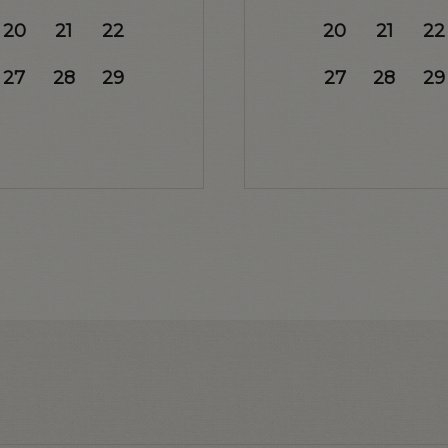
20
21
22
20
21
22
27
28
29
27
28
29