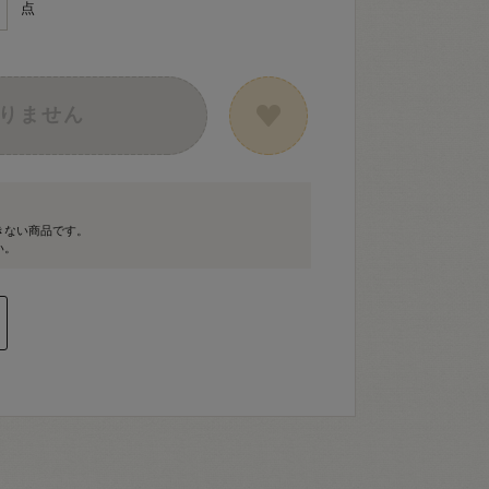
点
りません
きない商品です。
い。