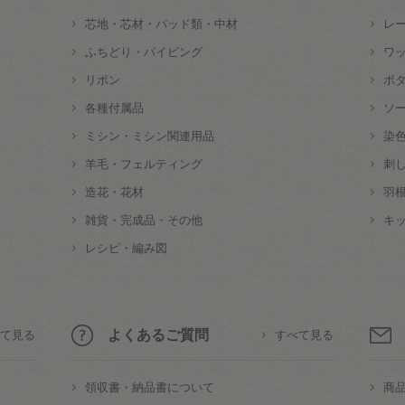
芯地・芯材・パッド類・中材
レ
ふちどり・パイピング
ワ
リボン
ボ
各種付属品
ソ
ミシン・ミシン関連用品
染
羊毛・フェルティング
刺
造花・花材
羽
雑貨・完成品・その他
キ
レシピ・編み図
よくあるご質問
て見る
すべて見る
領収書・納品書について
商