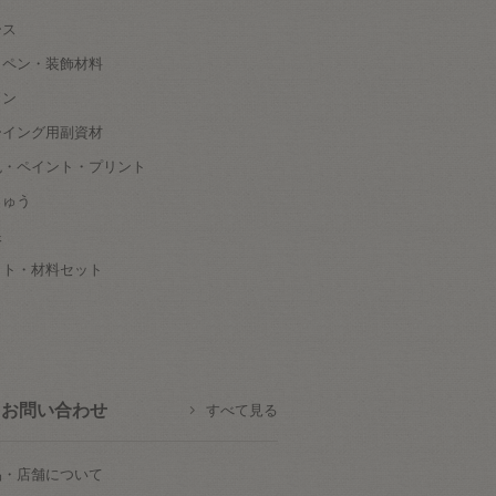
ース
ッペン・装飾材料
タン
ーイング用副資材
色・ペイント・プリント
しゅう
根
ット・材料セット
お問い合わせ
すべて見る
品・店舗について