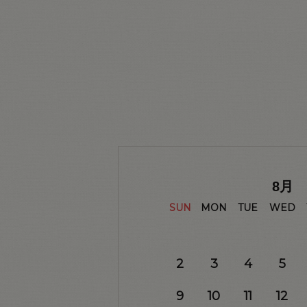
8
月
SUN
MON
TUE
WED
2
3
4
5
9
10
11
12