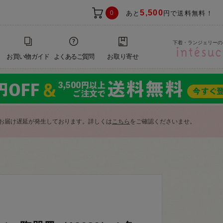
5,500
0
あと
円で送料無料！
下着・ランジェリーの
お買い物ガイド
よくあるご質問
お取り寄せ
お届け遅延が発生しております。詳しくは
こちら
をご確認くださいませ。