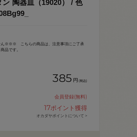
 陶器皿（19020） / 色
8Bg99_
せん※※※ こちらの商品は、注意事項にご了承
る商品です。
385
円
(税込)
会員登録(無料)
17
ポイント獲得
オカダヤポイントについて >