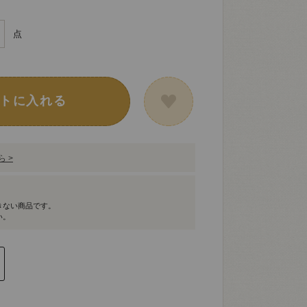
点
トに入れる
 >
きない商品です。
い。