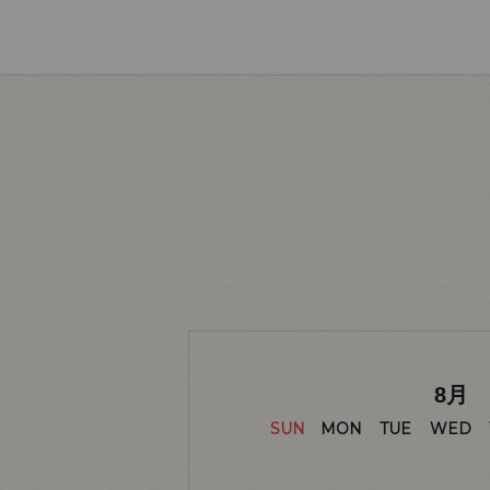
8
月
SUN
MON
TUE
WED