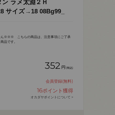
タン ラメ太淵２Ｈ
28 サイズ→18 08Bg99_
せん※※※ こちらの商品は、注意事項にご了承
る商品です。
352
円
(税込)
会員登録(無料)
16
ポイント獲得
オカダヤポイントについて >