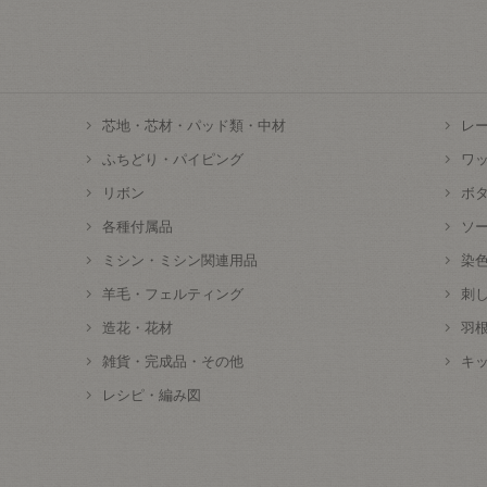
芯地・芯材・パッド類・中材
レ
ふちどり・パイピング
ワ
リボン
ボ
各種付属品
ソ
ミシン・ミシン関連用品
染
羊毛・フェルティング
刺
造花・花材
羽
雑貨・完成品・その他
キ
レシピ・編み図