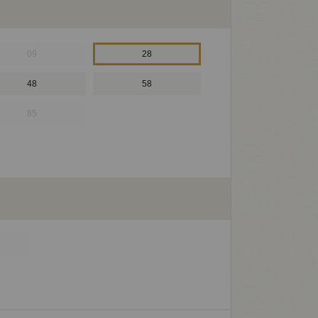
09
28
48
58
85