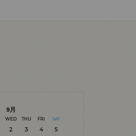
9
月
WED
THU
FRI
SAT
2
3
4
5