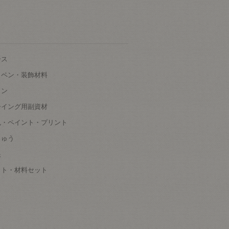
ース
ッペン・装飾材料
タン
ーイング用副資材
色・ペイント・プリント
しゅう
根
ット・材料セット