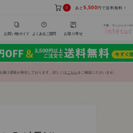
5,500
0
あと
円で送料無料！
下着・ランジェリーの
お買い物ガイド
よくあるご質問
お取り寄せ
お届け遅延が発生しております。詳しくは
こちら
をご確認くださいませ。