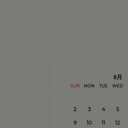
8
月
SUN
MON
TUE
WED
2
3
4
5
9
10
11
12