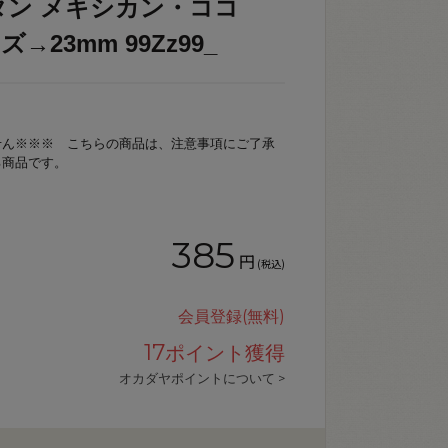
タン メキシカン・ココ
ズ→23mm 99Zz99_
せん※※※ こちらの商品は、注意事項にご了承
る商品です。
385
円
(税込)
会員登録(無料)
17
ポイント獲得
オカダヤポイントについて >