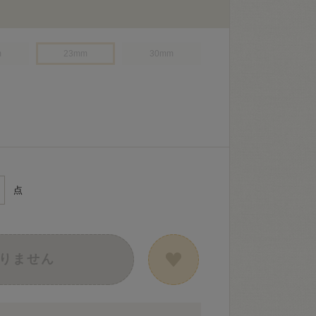
m
23mm
30mm
点
りません