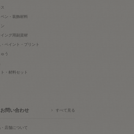
ース
ッペン・装飾材料
タン
ーイング用副資材
色・ペイント・プリント
しゅう
根
ット・材料セット
お問い合わせ
すべて見る
品・店舗について