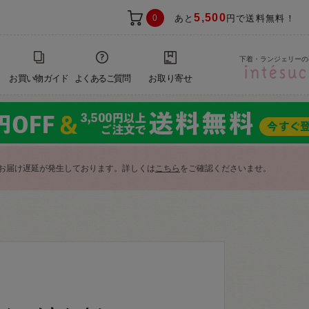
5,500
0
あと
円で送料無料！
下着・ランジェリーの
お買い物ガイド
よくあるご質問
お取り寄せ
お届け遅延が発生しております。詳しくは
こちら
をご確認くださいませ。