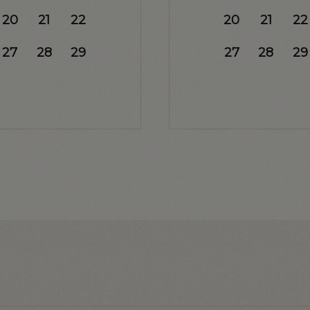
20
21
22
20
21
22
27
28
29
27
28
29