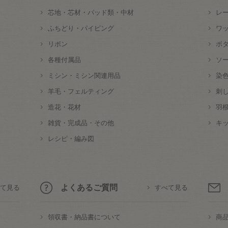
芯地・芯材・パッド類・中材
レ
ふちどり・パイピング
ワ
リボン
ボ
各種付属品
ソ
ミシン・ミシン関連用品
染
羊毛・フェルティング
刺
造花・花材
羽
雑貨・完成品・その他
キ
レシピ・編み図
よくあるご質問
て見る
すべて見る
領収書・納品書について
商