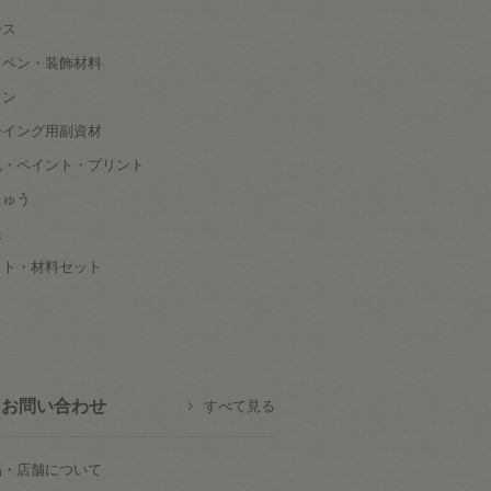
ース
ッペン・装飾材料
タン
ーイング用副資材
色・ペイント・プリント
しゅう
根
ット・材料セット
お問い合わせ
すべて見る
品・店舗について