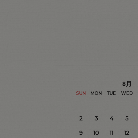
8
月
SUN
MON
TUE
WED
2
3
4
5
9
10
11
12