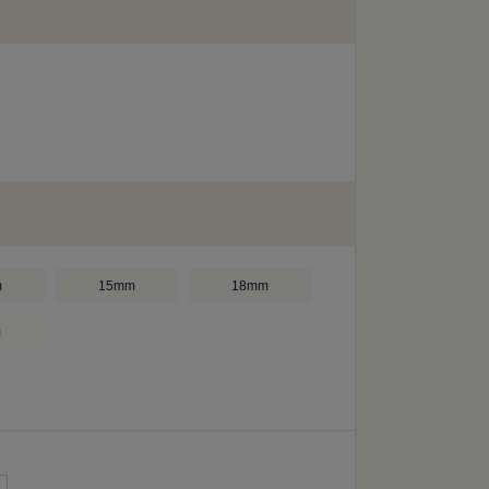
m
15mm
18mm
m