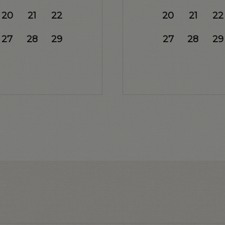
20
21
22
20
21
22
27
28
29
27
28
29