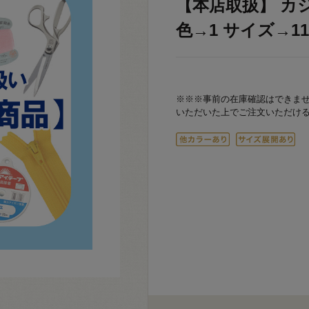
【本店取扱】 カジ
色→1 サイズ→11m
※※※事前の在庫確認はできま
いただいた上でご注文いただけ