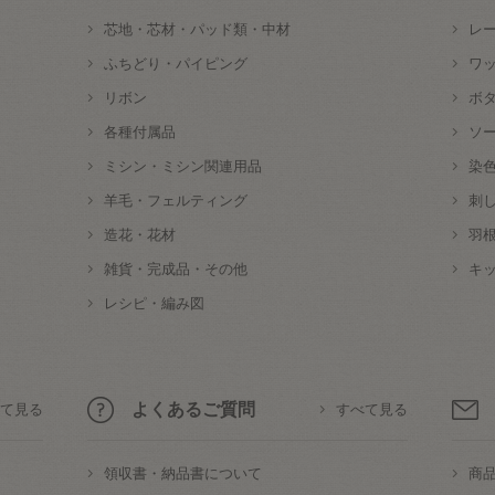
芯地・芯材・パッド類・中材
レ
ふちどり・パイピング
ワ
リボン
ボ
各種付属品
ソ
ミシン・ミシン関連用品
染
羊毛・フェルティング
刺
造花・花材
羽
雑貨・完成品・その他
キ
レシピ・編み図
よくあるご質問
て見る
すべて見る
領収書・納品書について
商