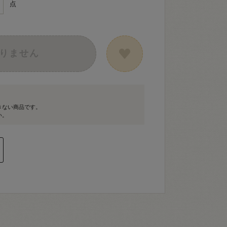
点
りません
きない商品です。
い。