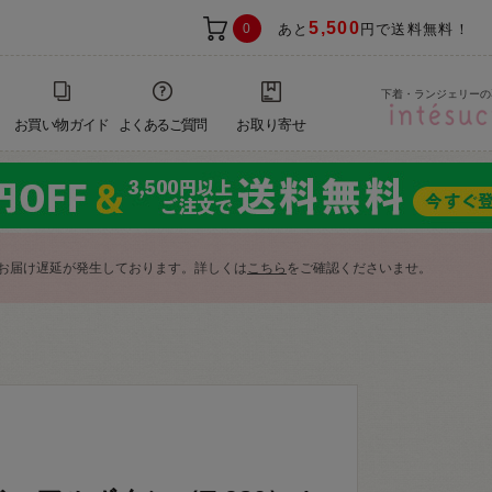
5,500
0
あと
円で送料無料！
下着・ランジェリーの
お買い物ガイド
よくあるご質問
お取り寄せ
お届け遅延が発生しております。詳しくは
こちら
をご確認くださいませ。