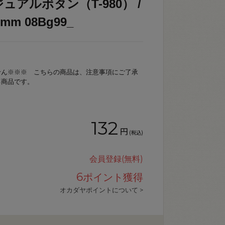
ュアルボタン（T-980） /
m 08Bg99_
せん※※※ こちらの商品は、注意事項にご了承
る商品です。
132
円
(税込)
会員登録(無料)
6
ポイント獲得
オカダヤポイントについて >