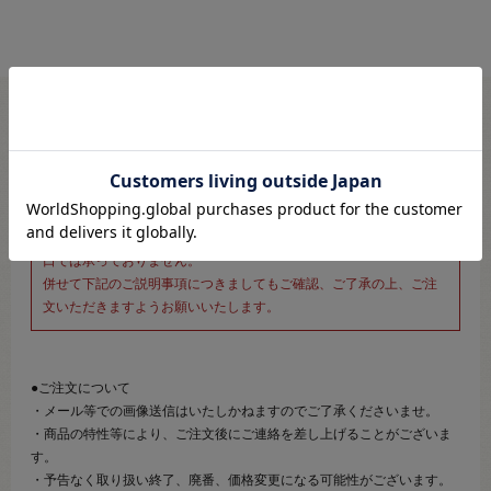
※新宿オカダヤ本店お取り扱い商品のご注文専用ページです※
こちらのページは、店頭にてあらかじめ商品詳細および商品コード
をご確認いただいた上でご注文いただけるページです。
そのため、商品画像および詳細は記載しておりません。
また、詳細につきましてのご案内、ご相談もオンラインショップ窓
口では承っておりません。
併せて下記のご説明事項につきましてもご確認、ご了承の上、ご注
文いただきますようお願いいたします。
●ご注文について
・メール等での画像送信はいたしかねますのでご了承くださいませ。
・商品の特性等により、ご注文後にご連絡を差し上げることがございま
す。
・予告なく取り扱い終了、廃番、価格変更になる可能性がございます。