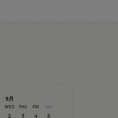
9
月
WED
THU
FRI
SAT
2
3
4
5