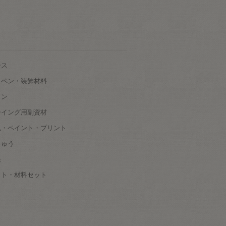
ース
ッペン・装飾材料
タン
ーイング用副資材
色・ペイント・プリント
しゅう
根
ット・材料セット