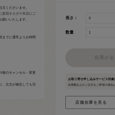
注文くださいませ。
に
新宿オカダヤ本店
にご
長さ：
お願いいたします。
数量
荷までに通常よりお時間
在庫があ
付後のキャンセル・変更
お取り寄せ申し込みサービス対
り、注文が確定しても完
在庫数以上のご注文をご希望の場合