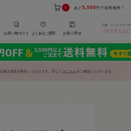
5,500
0
あと
円で送料無料！
下着・ランジェリーの
お買い物ガイド
よくあるご質問
お取り寄せ
お届け遅延が発生しております。詳しくは
こちら
をご確認くださいませ。