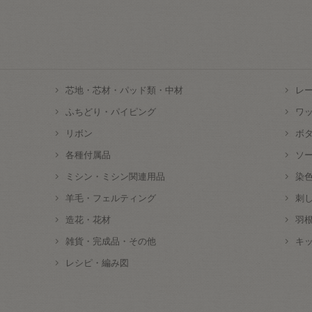
芯地・芯材・パッド類・中材
レ
ふちどり・パイピング
ワ
リボン
ボ
各種付属品
ソ
ミシン・ミシン関連用品
染
羊毛・フェルティング
刺
造花・花材
羽
雑貨・完成品・その他
キ
レシピ・編み図