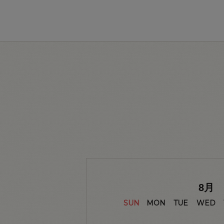
8
月
SUN
MON
TUE
WED