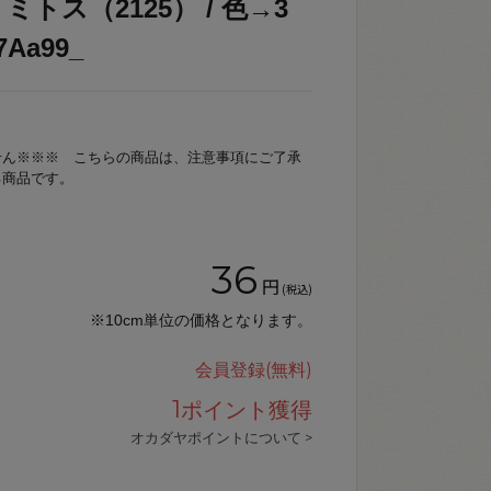
トス（2125） / 色→3
Aa99_
せん※※※ こちらの商品は、注意事項にご了承
る商品です。
36
円
(税込)
※10cm単位の価格となります。
会員登録(無料)
1
ポイント獲得
オカダヤポイントについて >