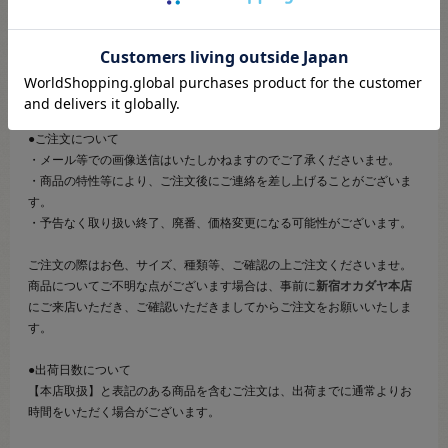
また、詳細につきましてのご案内、ご相談もオンラインショップ窓
口では承っておりません。
併せて下記のご説明事項につきましてもご確認、ご了承の上、ご注
文いただきますようお願いいたします。
●ご注文について
・メール等での画像送信はいたしかねますのでご了承くださいませ。
・商品の特性等により、ご注文後にご連絡を差し上げることがございま
す。
・予告なく取り扱い終了、廃番、価格変更になる可能性がございます。
ご注文の際はお色、サイズ、種類等、ご確認の上ご注文くださいませ。
商品についてご不明な点がございます場合は、事前に
新宿オカダヤ本店
にご来店いただき、ご確認いただきましてからご注文をお願いいたしま
す。
●出荷日数について
【本店取扱】と表記のある商品を含むご注文は、出荷までに通常よりお
時間をいただく場合がございます。