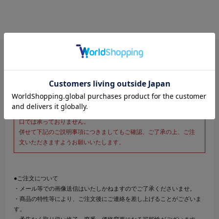
※新宿オカダヤ本店お取り扱い商品のご注文専用ページです※
こちらのページは、店頭にてあらかじめ商品詳細および商品コード
をご確認いただいた上でご注文いただけるページです。
そのため、商品画像および詳細は記載しておりません。
また、詳細につきましてのご案内、ご相談もオンラインショップ窓
口では承っておりません。
併せて下記のご説明事項につきましてもご確認、ご了承の上、ご注
文いただきますようお願いいたします。
●ご注文について
・メール等での画像送信はいたしかねますのでご了承くださいませ。
・商品の特性等により、ご注文後にご連絡を差し上げることがございま
す。