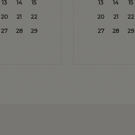
13
14
15
13
14
15
20
21
22
20
21
22
27
28
29
27
28
29