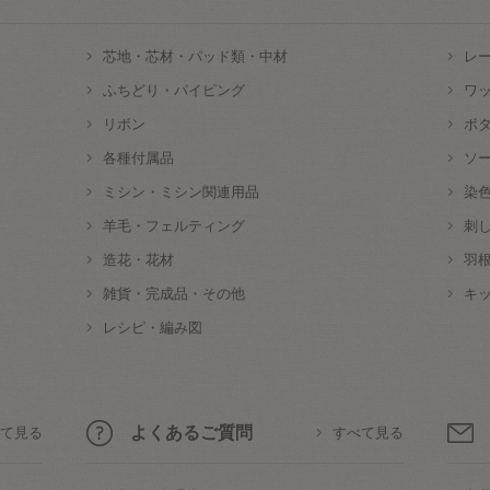
芯地・芯材・パッド類・中材
レ
ふちどり・パイピング
ワ
リボン
ボ
各種付属品
ソ
ミシン・ミシン関連用品
染
羊毛・フェルティング
刺
造花・花材
羽
雑貨・完成品・その他
キ
レシピ・編み図
よくあるご質問
て見る
すべて見る