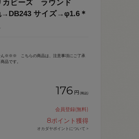
リカビーズ ラウンド
 色→DB243 サイズ→φ1.6＊
_
せん※※※ こちらの商品は、注意事項にご了承
る商品です。
176
円
(税込)
会員登録(無料)
8
ポイント獲得
オカダヤポイントについて >