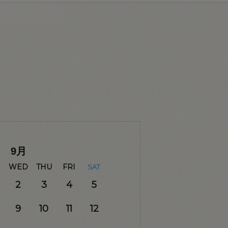
9
月
WED
THU
FRI
SAT
2
3
4
5
9
10
11
12