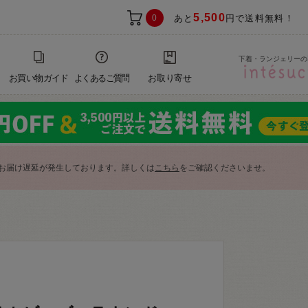
5,500
0
あと
円で送料無料！
下着・ランジェリーの
お買い物ガイド
よくあるご質問
お取り寄せ
お届け遅延が発生しております。詳しくは
こちら
をご確認くださいませ。