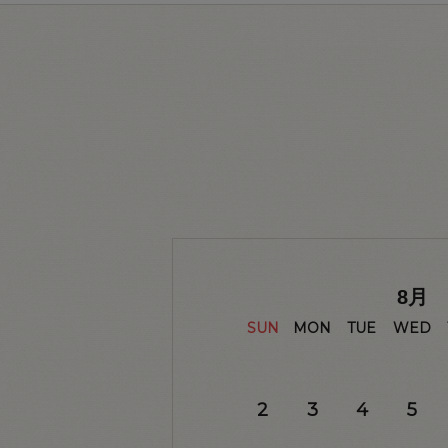
8
月
SUN
MON
TUE
WED
2
3
4
5