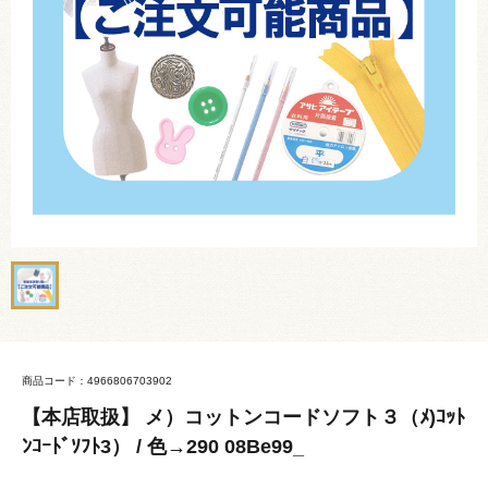
商品コード：4966806703902
【本店取扱】 メ）コットンコードソフト３（ﾒ)ｺｯﾄ
ﾝｺｰﾄﾞｿﾌﾄ3） / 色→290 08Be99_