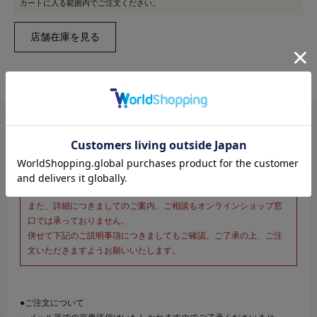
カートに入る範囲内でご注文ください。
※新宿オカダヤ本店お取り扱い商品のご注文専用ページです※
こちらのページは、店頭にてあらかじめ商品詳細および商品コード
をご確認いただいた上でご注文いただけるページです。
そのため、商品画像および詳細は記載しておりません。
また、詳細につきましてのご案内、ご相談もオンラインショップ窓
口では承っておりません。
併せて下記のご説明事項につきましてもご確認、ご了承の上、ご注
文いただきますようお願いいたします。
●ご注文について