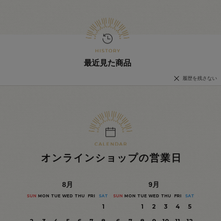
最近見た商品
履歴を残さない
オンラインショップの営業日
8
月
9
月
SUN
MON
TUE
WED
THU
FRI
SAT
SUN
MON
TUE
WED
THU
FRI
SAT
1
1
2
3
4
5