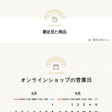
最近見た商品
履歴を残さない
オンラインショップの営業日
8
月
9
月
SUN
MON
TUE
WED
THU
FRI
SAT
SUN
MON
TUE
WED
THU
FRI
SAT
1
1
2
3
4
5