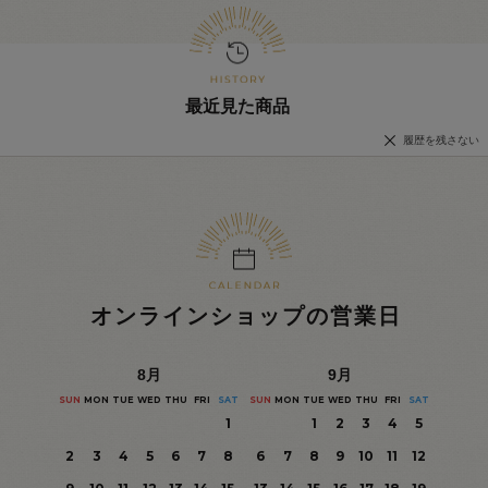
最近見た商品
履歴を残さない
オンラインショップの営業日
8
月
9
月
SUN
MON
TUE
WED
THU
FRI
SAT
SUN
MON
TUE
WED
THU
FRI
SAT
1
1
2
3
4
5
2
3
4
5
6
7
8
6
7
8
9
10
11
12