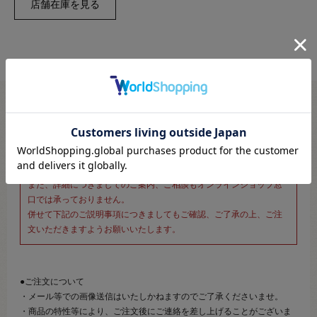
※新宿オカダヤ本店お取り扱い商品のご注文専用ページです※
こちらのページは、店頭にてあらかじめ商品詳細および商品コード
をご確認いただいた上でご注文いただけるページです。
そのため、商品画像および詳細は記載しておりません。
また、詳細につきましてのご案内、ご相談もオンラインショップ窓
口では承っておりません。
併せて下記のご説明事項につきましてもご確認、ご了承の上、ご注
文いただきますようお願いいたします。
●ご注文について
・メール等での画像送信はいたしかねますのでご了承くださいませ。
・商品の特性等により、ご注文後にご連絡を差し上げることがございま