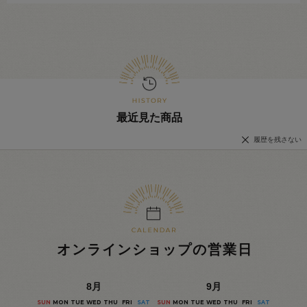
最近見た商品
履歴を残さない
オンラインショップの営業日
8
月
9
月
SUN
MON
TUE
WED
THU
FRI
SAT
SUN
MON
TUE
WED
THU
FRI
SAT