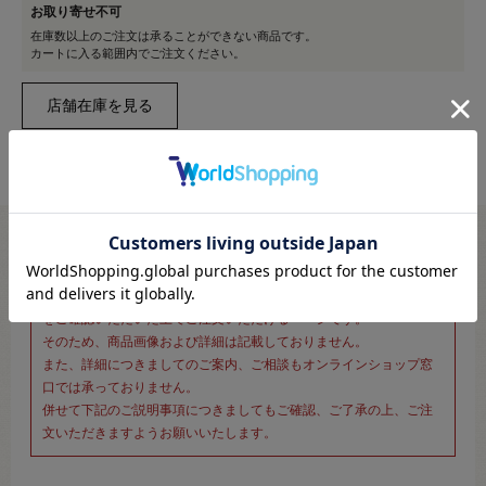
お取り寄せ不可
在庫数以上のご注文は承ることができない商品です。
カートに入る範囲内でご注文ください。
※新宿オカダヤ本店お取り扱い商品のご注文専用ページです※
こちらのページは、店頭にてあらかじめ商品詳細および商品コード
をご確認いただいた上でご注文いただけるページです。
そのため、商品画像および詳細は記載しておりません。
また、詳細につきましてのご案内、ご相談もオンラインショップ窓
口では承っておりません。
併せて下記のご説明事項につきましてもご確認、ご了承の上、ご注
文いただきますようお願いいたします。