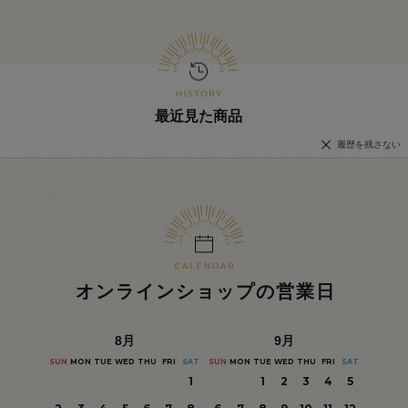
最近見た商品
履歴を残さない
オンラインショップの営業日
8
月
9
月
SUN
MON
TUE
WED
THU
FRI
SAT
SUN
MON
TUE
WED
THU
FRI
SAT
1
1
2
3
4
5