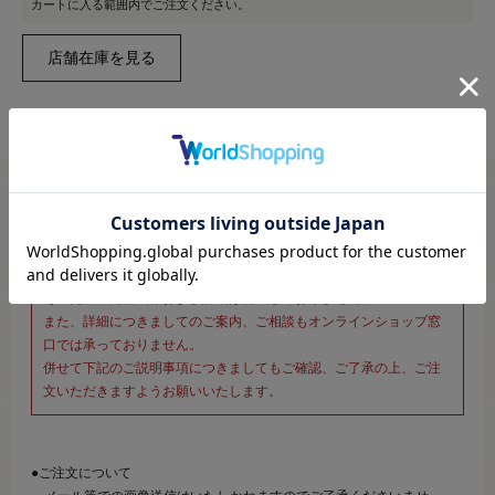
カートに入る範囲内でご注文ください。
※新宿オカダヤ本店お取り扱い商品のご注文専用ページです※
こちらのページは、店頭にてあらかじめ商品詳細および商品コード
をご確認いただいた上でご注文いただけるページです。
そのため、商品画像および詳細は記載しておりません。
また、詳細につきましてのご案内、ご相談もオンラインショップ窓
口では承っておりません。
併せて下記のご説明事項につきましてもご確認、ご了承の上、ご注
文いただきますようお願いいたします。
●ご注文について