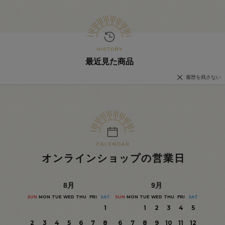
最近見た商品
履歴を残さない
オンラインショップの営業日
8
月
9
月
SUN
MON
TUE
WED
THU
FRI
SAT
SUN
MON
TUE
WED
THU
FRI
SAT
1
1
2
3
4
5
2
3
4
5
6
7
8
6
7
8
9
10
11
12