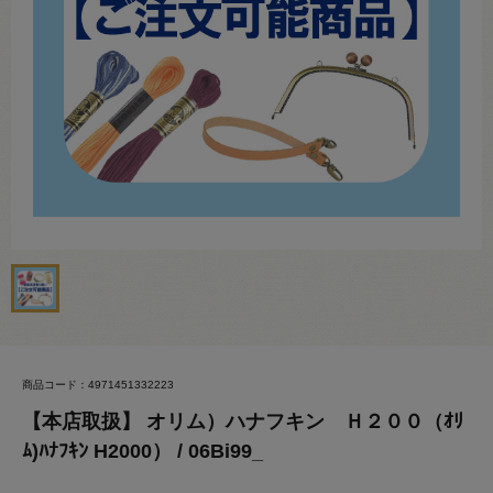
商品コード：4971451332223
【本店取扱】 オリム）ハナフキン Ｈ２００（ｵﾘ
ﾑ)ﾊﾅﾌｷﾝ H2000） / 06Bi99_