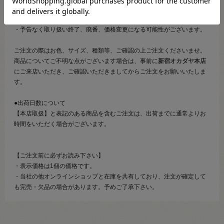
・商品の特性等により、ご注文後にご連絡を差し上げることがございま
す。
・予告なく取り扱い終了、廃番、価格変更になる可能性がございます。
ご注文の際はお色、サイズ、種類等、ご確認の上ご注文くださいませ。
商品についてご不明な点がございます場合は、事前に
新宿オカダヤ本店
にご来店いただき、ご確認いただきましてからご注文をお願いいたしま
す。
●出荷日数について
【本店取扱】と表記のある商品を含むご注文は、出荷までに通常よりお
時間をいただく場合がございます。
【ご注文前に必ずお読み下さい】
・表示価格は1個の価格です。
・当社の他オンラインショップと在庫を共有しており、注文が確定して
も完売・欠品の場合があります。予めご了承下さい。