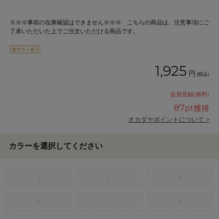
※※※事前の在庫確認はできません※※※ こちらの商品は、注意事項にご
了承いただいた上でご注文いただける商品です。
1,925
円
(税込)
会員登録(無料)
87
pt獲得
オカダヤポイントについて >
カラーを選択してください
1
2
5
6
7
9