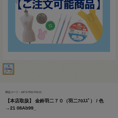
商品コード：4971750170212
【本店取扱】 金鈴羽二７０（羽二70ｽｽﾞ） / 色
→21 08Ab99_