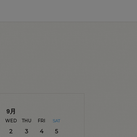
9
月
WED
THU
FRI
SAT
2
3
4
5