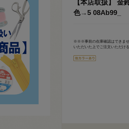
【本店取扱】 金鈴
色→5 08Ab99_
※※※事前の在庫確認はできま
いただいた上でご注文いただけ