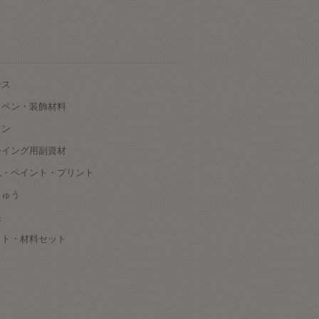
ース
ッペン・装飾材料
タン
ーイング用副資材
色・ペイント・プリント
しゅう
根
ット・材料セット