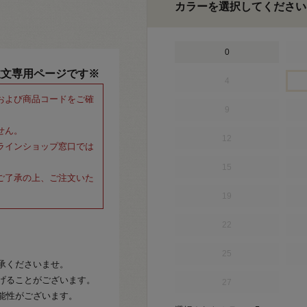
カラーを選択してください
0
注文専用ページです※
4
および商品コードをご確
9
せん。
12
ラインショップ窓口では
15
ご了承の上、ご注文いた
19
22
25
承くださいませ。
げることがございます。
27
能性がございます。