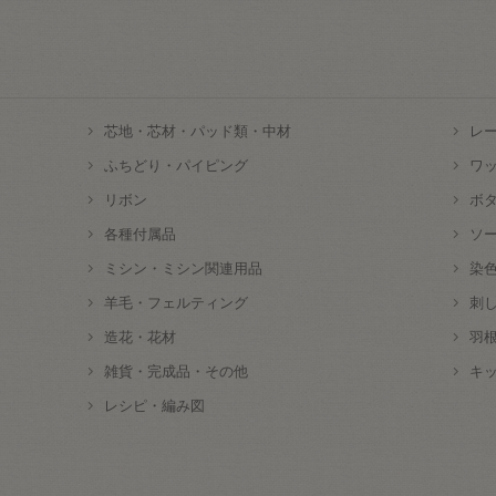
芯地・芯材・パッド類・中材
レ
ふちどり・パイピング
ワ
リボン
ボ
各種付属品
ソ
ミシン・ミシン関連用品
染
羊毛・フェルティング
刺
造花・花材
羽
雑貨・完成品・その他
キ
レシピ・編み図