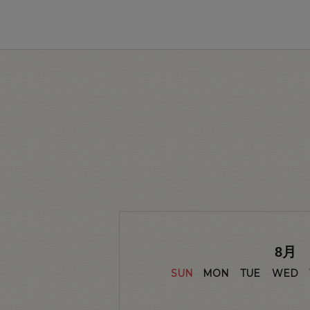
8
月
SUN
MON
TUE
WED