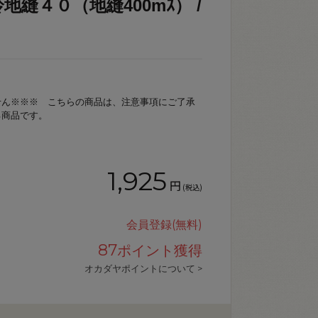
地縫４０（地縫400mｽ） /
せん※※※ こちらの商品は、注意事項にご了承
る商品です。
1,925
円
(税込)
会員登録(無料)
87
ポイント獲得
オカダヤポイントについて >