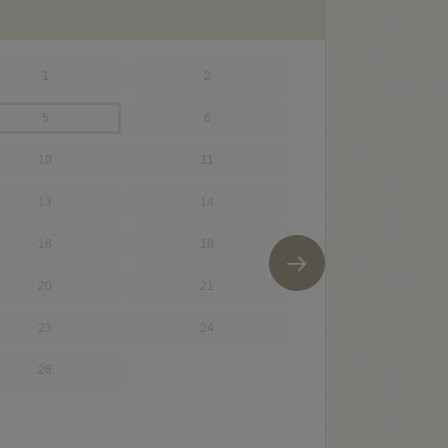
1
2
28
5
6
31
10
11
35
13
14
43
16
18
47
20
21
52
23
24
55
26
58
61