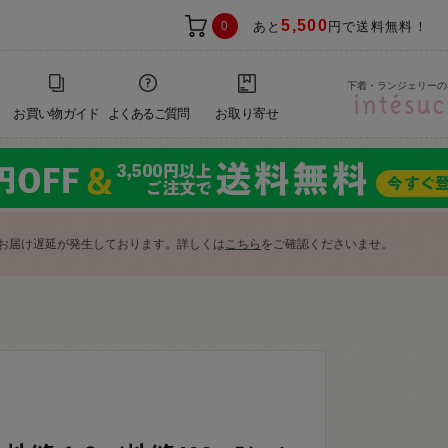
5,500
0
あと
円で送料無料！
下着・ランジェリーの
お買い物ガイド
よくあるご質問
お取り寄せ
お届け遅延が発生しております。詳しくは
こちら
をご確認くださいませ。