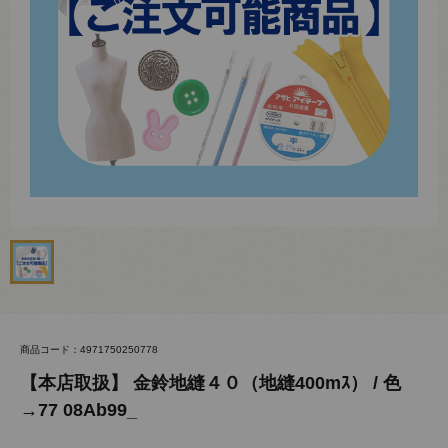
商品コード：4971750250778
【本店取扱】 金鈴地縫４０（地縫400mｽ） / 色
→77 08Ab99_