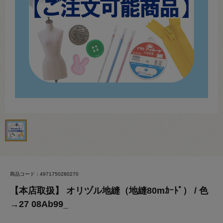
商品コード：4971750280270
【本店取扱】 オリヅル地縫（地縫80mｶｰﾄﾞ） / 色
→27 08Ab99_