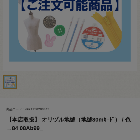
商品コード：4971750280843
【本店取扱】 オリヅル地縫（地縫80mｶｰﾄﾞ） / 色
→84 08Ab99_