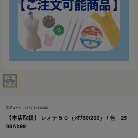
商品コード：4971750350256
【本店取扱】 レオナ５０（ﾚｵﾅ50/200） / 色→25
08Ab99_