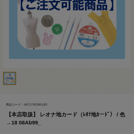
商品コード：4971750380185
【本店取扱】 レオナ地カード（ﾚｵﾅ地ｶーﾄﾞ） / 色
→18 08Ab99_