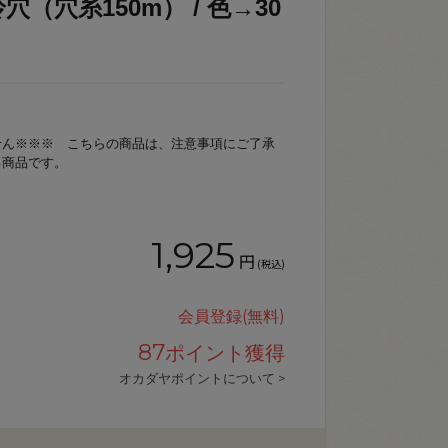
（穴糸150m） / 色→30
せん※※※ こちらの商品は、注意事項にご了承
る商品です。
1,925
円
(税込)
会員登録(無料)
87
ポイント獲得
オカダヤポイントについて >