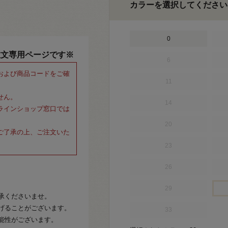
カラーを選択してください
0
注文専用ページです※
6
および商品コードをご確
11
せん。
14
ラインショップ窓口では
20
ご了承の上、ご注文いた
23
26
29
承くださいませ。
げることがございます。
33
能性がございます。