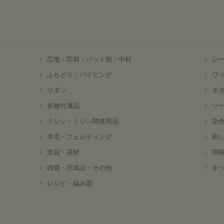
芯地・芯材・パッド類・中材
レ
ふちどり・パイピング
ワ
リボン
ボ
各種付属品
ソ
ミシン・ミシン関連用品
染
羊毛・フェルティング
刺
造花・花材
羽
雑貨・完成品・その他
キ
レシピ・編み図