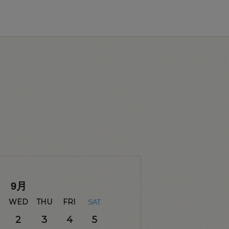
9
月
WED
THU
FRI
SAT
2
3
4
5