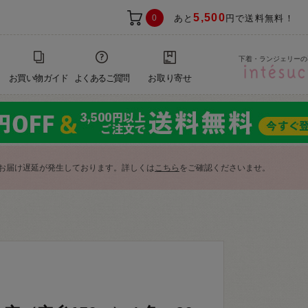
5,500
0
あと
円で送料無料！
下着・ランジェリーの
お買い物ガイド
よくあるご質問
お取り寄せ
お届け遅延が発生しております。詳しくは
こちら
をご確認くださいませ。