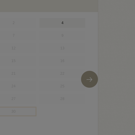
2
4
34
7
9
43
12
13
48
15
16
51
21
22
54
24
25
58
27
28
61
30
66
68