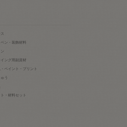
ース
ッペン・装飾材料
タン
ーイング用副資材
色・ペイント・プリント
しゅう
根
ット・材料セット