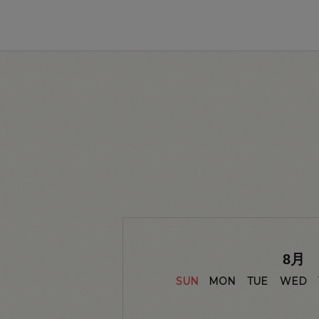
8
月
SUN
MON
TUE
WED