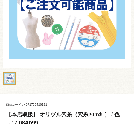
商品コード：4971750420171
【本店取扱】 オリヅル穴糸（穴糸20mｶｰ） / 色
→17 08Ab99_