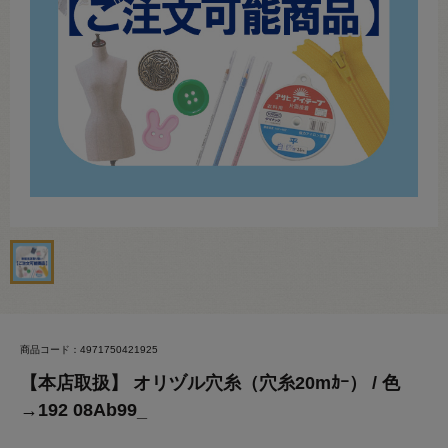
商品コード：4971750421925
【本店取扱】 オリヅル穴糸（穴糸20mｶｰ） / 色
→192 08Ab99_