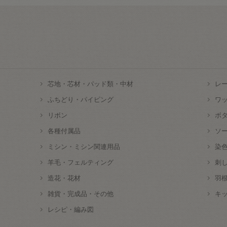
芯地・芯材・パッド類・中材
レ
ふちどり・パイピング
ワ
リボン
ボ
各種付属品
ソ
ミシン・ミシン関連用品
染
羊毛・フェルティング
刺
造花・花材
羽
雑貨・完成品・その他
キ
レシピ・編み図