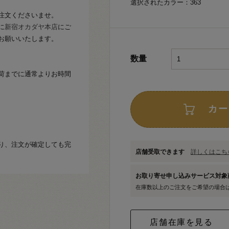
選択されたカラー：363
注文くださいませ。
に
新宿オカダヤ本店
にご
お願いいたします。
数量
荷までに通常よりお時間
カー
り、注文が確定しても完
店舗受取できます
詳しくはこちら
お取り寄せ申し込みサービス対
在庫数以上のご注文をご希望の場合