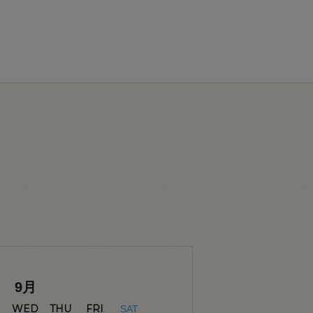
9
月
WED
THU
FRI
SAT