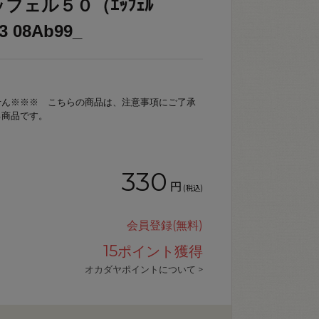
フェル５０（ｴｯﾌｪﾙ
3 08Ab99_
せん※※※ こちらの商品は、注意事項にご了承
る商品です。
330
円
(税込)
会員登録(無料)
15
ポイント獲得
オカダヤポイントについて >