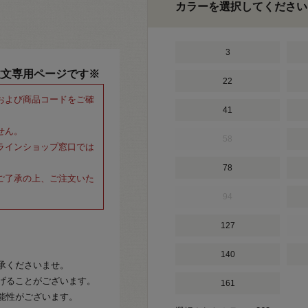
カラーを選択してください
3
注文専用ページです※
22
および商品コードをご確
41
せん。
58
ラインショップ窓口では
78
ご了承の上、ご注文いた
94
127
140
承くださいませ。
げることがございます。
161
能性がございます。