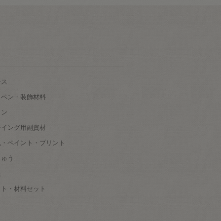
ース
ッペン・装飾材料
タン
ーイング用副資材
色・ペイント・プリント
しゅう
根
ット・材料セット