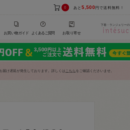
5,500
0
あと
円で送料無料！
下着・ランジェリーの
お買い物ガイド
よくあるご質問
お取り寄せ
お届け遅延が発生しております。詳しくは
こちら
をご確認くださいませ。