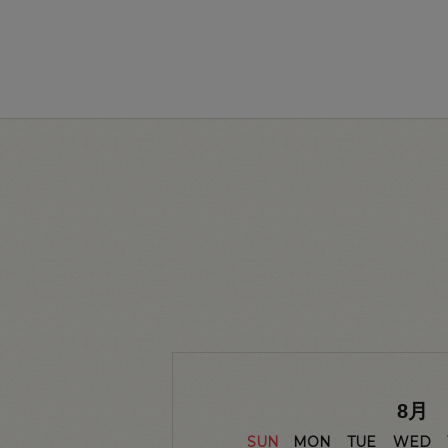
8
月
SUN
MON
TUE
WED