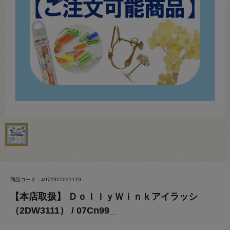
商品コード：4972915031119
【本店取扱】 ＤｏｌｌｙＷｉｎｋアイラッシ
（2DW3111） / 07Cn99_