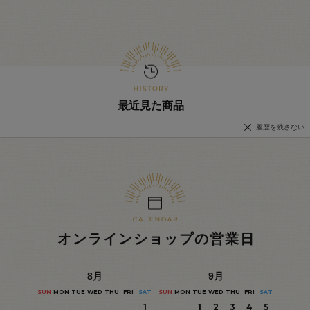
最近見た商品
履歴を残さない
オンラインショップの営業日
8
月
9
月
SUN
MON
TUE
WED
THU
FRI
SAT
SUN
MON
TUE
WED
THU
FRI
SAT
1
1
2
3
4
5