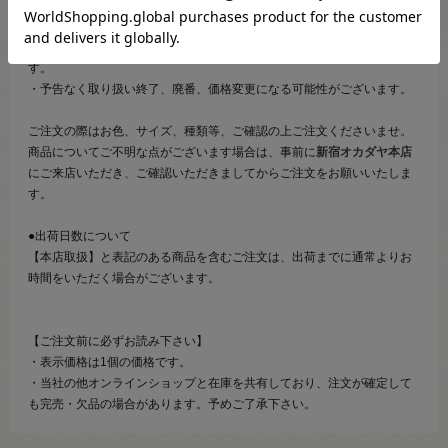
●ご注文について
・メール等での画像送信はいたしかねますのでご了承くださいませ。
・商品の特性等により、ご注文後にご連絡を差し上げることがございま
す。
・予告なく取り扱い終了、廃番、価格変更になる可能性がございます。
ご注文の際はお色、サイズ、種類等、ご確認の上ご注文くださいませ。
商品についてご不明な点がございます場合は、事前に
新宿オカダヤ本店
にご来店いただき、ご確認いただきましてからご注文をお願いいたしま
す。
●出荷日数について
【本店取扱】と表記のある商品を含むご注文は、出荷までに通常よりお
時間をいただく場合がございます。
【ご注文前に必ずお読み下さい】
・表示価格は1個の価格です。
・当社の他オンラインショップと在庫を共有しており、注文が確定して
も完売・欠品の場合があります。予めご了承下さい。