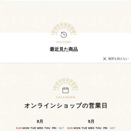
最近見た商品
履歴を残さない
オンラインショップの営業日
8
月
9
月
SUN
MON
TUE
WED
THU
FRI
SAT
SUN
MON
TUE
WED
THU
FRI
SAT