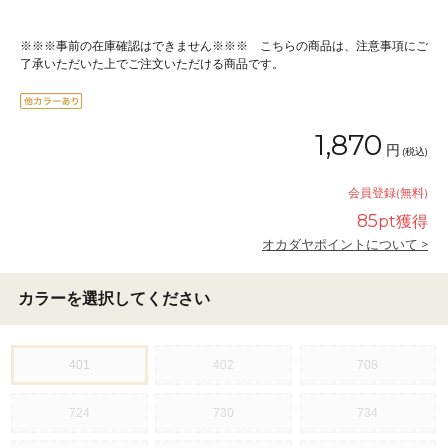
※※※事前の在庫確認はできません※※※ こちらの商品は、注意事項にご
了承いただいた上でご注文いただける商品です。
1,870
円
(税込)
会員登録(無料)
85
pt獲得
オカダヤポイントについて >
カラーを選択してください
401
402
708
724
730
734