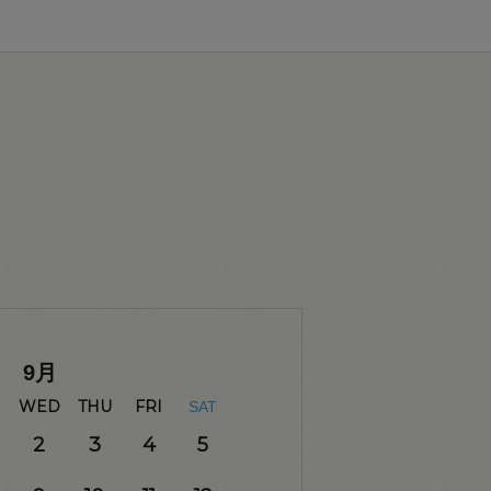
9
月
WED
THU
FRI
SAT
2
3
4
5