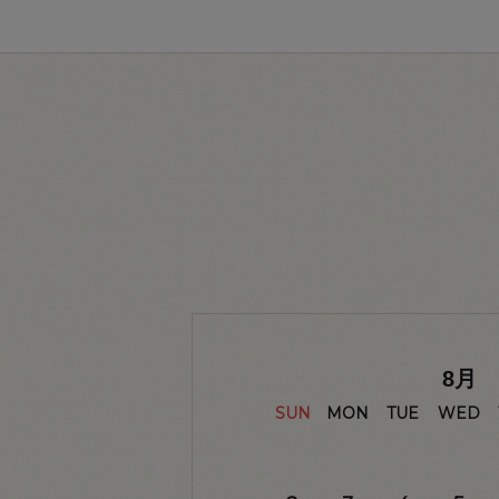
8
月
SUN
MON
TUE
WED