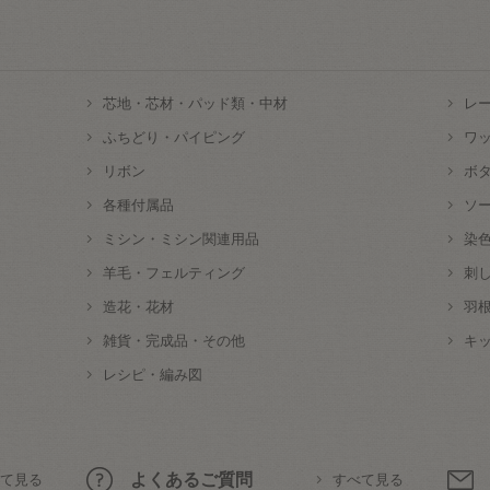
芯地・芯材・パッド類・中材
レ
ふちどり・パイピング
ワ
リボン
ボ
各種付属品
ソ
ミシン・ミシン関連用品
染
羊毛・フェルティング
刺
造花・花材
羽
雑貨・完成品・その他
キ
レシピ・編み図
よくあるご質問
て見る
すべて見る