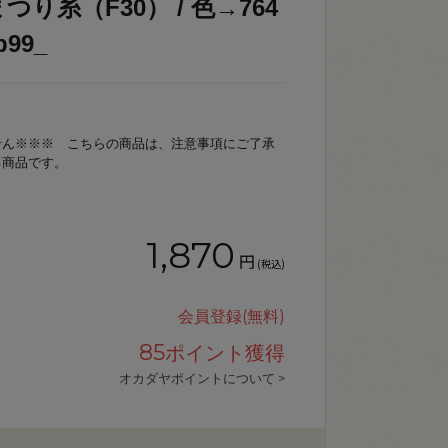
り糸（F30） / 色→764
99_
せん※※※ こちらの商品は、注意事項にご了承
る商品です。
1,870
円
(税込)
会員登録(無料)
85
ポイント獲得
オカダヤポイントについて >