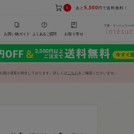
5,500
0
あと
円で送料無料！
下着・ランジェリーの
お買い物ガイド
よくあるご質問
お取り寄せ
お届け遅延が発生しております。詳しくは
こちら
をご確認くださいませ。