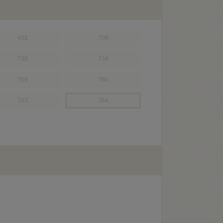
402
708
730
734
759
760
763
764