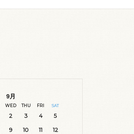
9
月
WED
THU
FRI
SAT
2
3
4
5
9
10
11
12