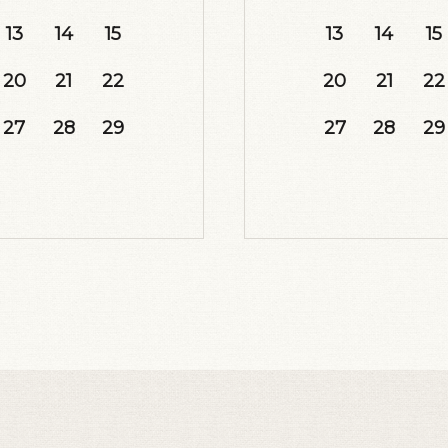
13
14
15
13
14
15
20
21
22
20
21
22
27
28
29
27
28
29