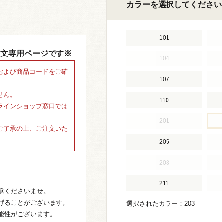
カラーを選択してください
101
注文専用ページです※
104
および商品コードをご確
107
せん。
110
ラインショップ窓口では
201
ご了承の上、ご注文いた
205
208
211
承くださいませ。
げることがございます。
選択されたカラー：203
能性がございます。