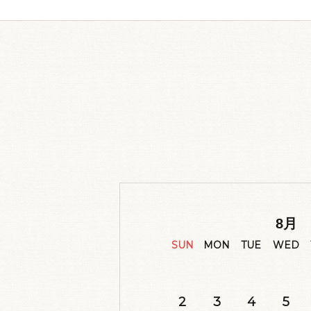
8
月
SUN
MON
TUE
WED
2
3
4
5