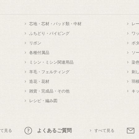
芯地・芯材・パッド類・中材
レ
ふちどり・パイピング
ワ
リボン
ボ
各種付属品
ソ
ミシン・ミシン関連用品
染
羊毛・フェルティング
刺
造花・花材
羽
雑貨・完成品・その他
キ
レシピ・編み図
よくあるご質問
て見る
すべて見る