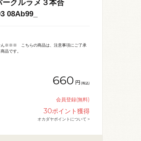
パークルラメ３本合
3 08Ab99_
せん※※※ こちらの商品は、注意事項にご了承
る商品です。
660
円
(税込)
会員登録(無料)
30
ポイント獲得
オカダヤポイントについて >