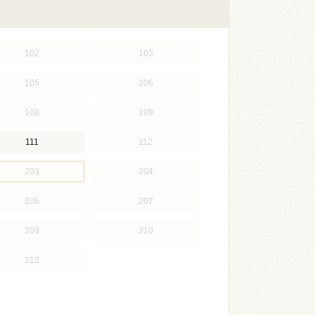
102
103
105
106
108
109
111
112
203
204
206
207
209
210
212