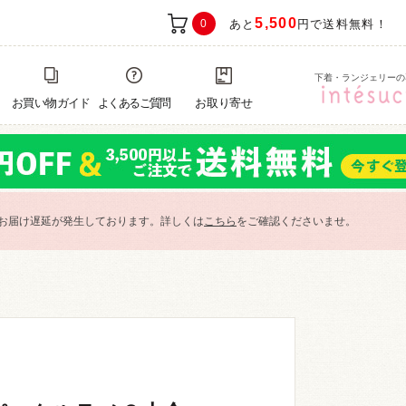
5,500
0
あと
円で送料無料！
下着・ランジェリーの
お買い物ガイド
よくあるご質問
お取り寄せ
お届け遅延が発生しております。詳しくは
こちら
をご確認くださいませ。