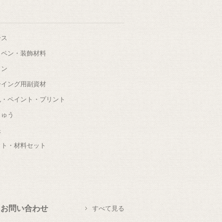
ース
ッペン・装飾材料
タン
ーイング用副資材
色・ペイント・プリント
しゅう
根
ット・材料セット
お問い合わせ
すべて見る