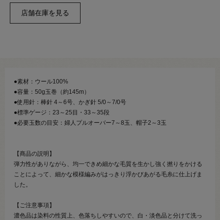
●素材：ウール100%
●容量：50g玉巻（約145m）
●使用針：棒針 4～6号、かぎ針 5/0～7/0号
●標準ゲージ：23～25目・33～35段
●必要玉数の目安：婦人プルオーバー7～8玉、帽子2～3玉
【商品の説明】
弾力性がありながら、均一できめ細かな毛質を生かし強く撚りをかける
ことによって、細かな模様編みがはっきり浮かびあがる毛糸に仕上げま
した。
【ご注意事項】
濃色品は染料の性質上、色落ちしやすいので、白・淡色品と分けて洗っ