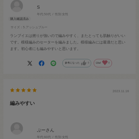
S
年代:
50代
性別:
女性
サイズ：5.アッシュブルー
ランブイエは撚りが強いので編みやすく、またとっても肌触りがいい
です。模様編みのセーターを編みました。模様編みには最適だと思い
ます。初心者にも編みやすいと思います。
参考になった
0
Like!
0
2023.11.16
編みやすい
ぷーさん
年代:
60代
性別:
女性