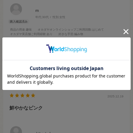
m
年代:
30代
性別:
女性
商品の用途
:趣味
オカダヤオンラインショップご利用回数
:はじめて
オカダヤ実店舗ご利用経験
:あり
好きな手芸
:編み物
サイズ：10.ペールイエロー
フワフワだけど編みやすく出来上がりも綺麗だった。また使いたいと
思います。
参考になった
0
Like!
0
2025.12.19
鮮やかなピンク