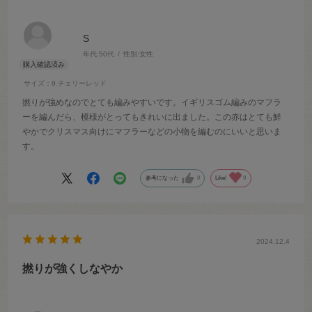
S
年代:
50代
性別:
女性
サイズ：9.チェリーレッド
撚りが強めなのでとても編みやすいです。イギリスゴム編みのマフラ
ーを編んだら、模様がとってもきれいに出ました。この赤はとても鮮
やかでクリスマス向けにマフラーなどの小物を編むのにいいと思いま
す。
参考になった
0
Like!
0
2024.12.4
撚りが強くしなやか