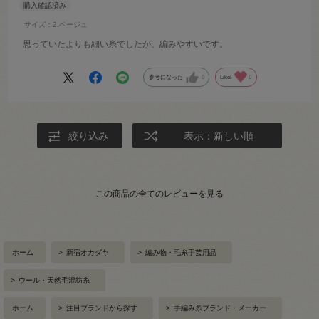
サイズ：2.ベージュ
思っていたよりも細い糸でしたが、編みやすいです。
参考になった
0
Like!
0
絞り込み
表示：新しい順
この商品の全てのレビューを見る
ホーム
>
新宿オカダヤ
>
編み物・毛糸手芸用品
>
ウール・天然毛混紡糸
ホーム
>
注目ブランドから探す
>
手編み糸ブランド・メーカー