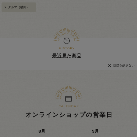
>
ダルマ（横田）
最近見た商品
履歴を残さない
オンラインショップの営業日
8
月
9
月