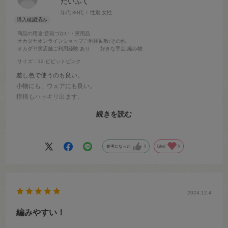
だいふく
年代:
30代
性別:
女性
商品の用途
:普段づかい・実用品
オカダヤオンラインショップご利用回数
:その他
オカダヤ実店舗ご利用経験
:あり
好きな手芸
:編み物
サイズ：12.ビビットピンク
差し色で使うのも良い。
小物にも、ウェアにも良い。
模様もハッキリ出ます。
2本どりで編んでも、軽くて柔らかい編み地に仕上がります。
続きを読む
モヘヤなど違うタイプの糸と引き揃えても良い。
万能な糸です。色も豊富だし好きな糸です。
参考になった
0
Like!
0
2024.12.4
編みやすい！