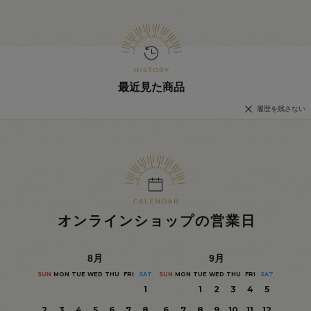
最近見た商品
履歴を残さない
オンラインショップの営業日
8
月
9
月
SUN
MON
TUE
WED
THU
FRI
SAT
SUN
MON
TUE
WED
THU
FRI
SAT
1
1
2
3
4
5
2
3
4
5
6
7
8
6
7
8
9
10
11
12