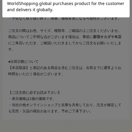
・商品の特性等により、ご注文後にご連絡を差し上げることがございま
す。
・予告なく取り扱い終了、廃番、価格変更になる可能性がございます。
ご注文の際はお色、サイズ、種類等、ご確認の上ご注文くださいませ。
商品についてご不明な点がございます場合は、事前に
新宿オカダヤ本店
にご来店いただき、ご確認いただきましてからご注文をお願いいたしま
す。
●出荷日数について
【本店取扱】と表記のある商品を含むご注文は、出荷までに通常よりお
時間をいただく場合がございます。
【ご注文前に必ずお読み下さい】
・表示価格は1個の価格です。
・当社の他オンラインショップと在庫を共有しており、注文が確定して
も完売・欠品の場合があります。予めご了承下さい。