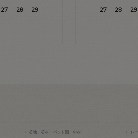
27
28
29
27
28
29
芯地・芯材・パッド類・中材
レ