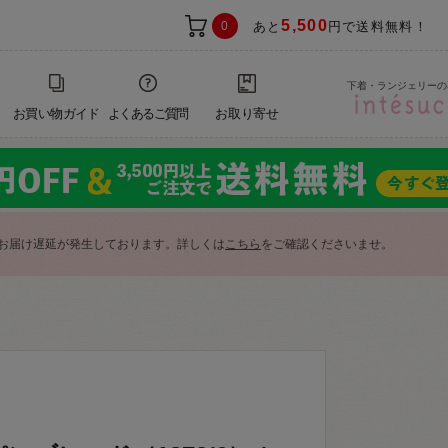
5,500
0
あと
円で送料無料！
下着・ランジェリーの
お買い物ガイド
よくあるご質問
お取り寄せ
お届け遅延が発生しております。詳しくは
こちら
をご確認くださいませ。