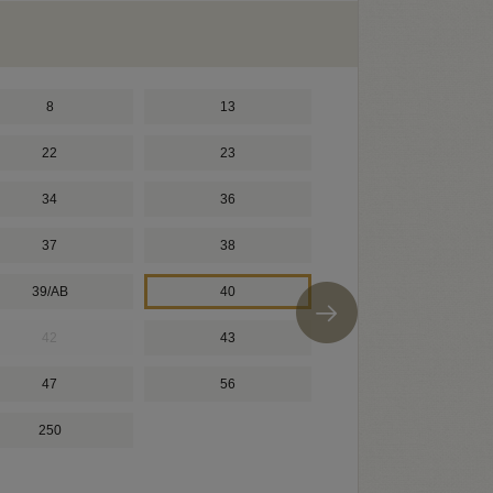
8
13
K-10
22
23
T-17
34
36
37
38
39/AB
40
42
43
47
56
250