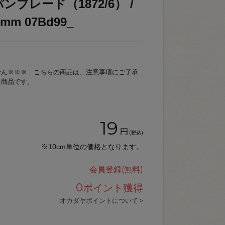
ブレード（1872/6） /
m 07Bd99_
せん※※※ こちらの商品は、注意事項にご了承
る商品です。
19
円
(税込)
※10cm単位の価格となります。
会員登録(無料)
0
ポイント獲得
オカダヤポイントについて >