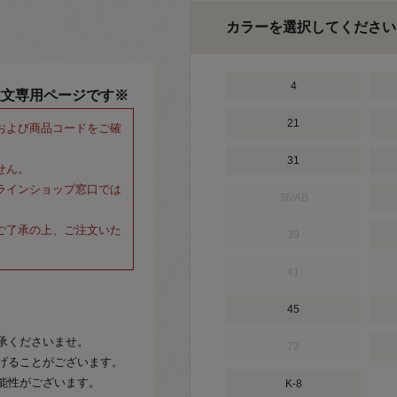
カラーを選択してください
4
注文専用ページです※
21
および商品コードをご確
31
せん。
ラインショップ窓口では
36/AB
ご了承の上、ご注文いた
39
41
45
承くださいませ。
73
げることがございます。
能性がございます。
K-8