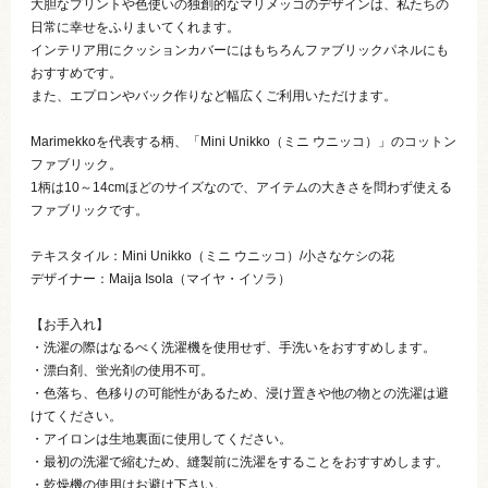
大胆なプリントや色使いの独創的なマリメッコのデザインは、私たちの
日常に幸せをふりまいてくれます。
インテリア用にクッションカバーにはもちろんファブリックパネルにも
おすすめです。
また、エプロンやバック作りなど幅広くご利用いただけます。
Marimekkoを代表する柄、「Mini Unikko（ミニ ウニッコ）」のコットン
ファブリック。
1柄は10～14cmほどのサイズなので、アイテムの大きさを問わず使える
ファブリックです。
テキスタイル：Mini Unikko（ミニ ウニッコ）/小さなケシの花
デザイナー：Maija Isola（マイヤ・イソラ）
【お手入れ】
・洗濯の際はなるべく洗濯機を使用せず、手洗いをおすすめします。
・漂白剤、蛍光剤の使用不可。
・色落ち、色移りの可能性があるため、浸け置きや他の物との洗濯は避
けてください。
・アイロンは生地裏面に使用してください。
・最初の洗濯で縮むため、縫製前に洗濯をすることをおすすめします。
・乾燥機の使用はお避け下さい。