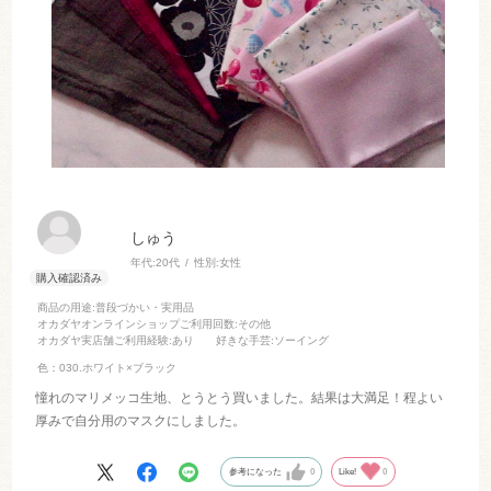
しゅう
年代:
20代
性別:
女性
商品の用途
:普段づかい・実用品
オカダヤオンラインショップご利用回数
:その他
オカダヤ実店舗ご利用経験
:あり
好きな手芸
:ソーイング
色：030.ホワイト×ブラック
憧れのマリメッコ生地、とうとう買いました。結果は大満足！程よい
厚みで自分用のマスクにしました。
参考になった
0
Like!
0