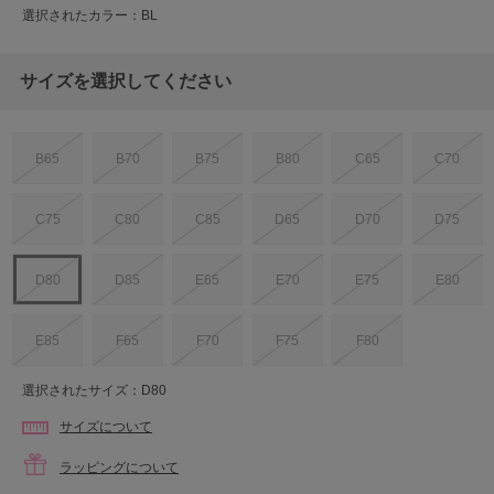
選択されたカラー：BL
サイズを選択してください
B65
B70
B75
B80
C65
C70
C75
C80
C85
D65
D70
D75
D80
D85
E65
E70
E75
E80
E85
F65
F70
F75
F80
選択されたサイズ：D80
サイズについて
ラッピングについて