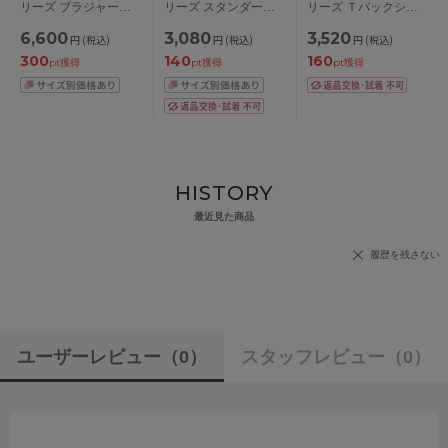
リーズ ブラジャー単
リーズ スタンダード
リーズ Ｔバックショ
品 ABCDEFカップ ア
ショーツ M/L /LL
ーツ M
6,600
3,080
3,520
円
(税込)
円
(税込)
円
(税込)
ンダー
300
140
160
65/70/75/80/85cm
pt獲得
pt獲得
pt獲得
HISTORY
最近見た商品
履歴を残さない
ユーザーレビュー
（0）
スタッフレビュー
（0）