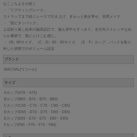
なここちよさが続く
・「リフティングレース」
ストラップまで続くレースで引き上げ、ぎゅっと抱き寄せ、谷間メイク
・「肌ピタッバック」
上辺折り返し始末の脇高設計で、脇も背中もすっきり。全方向ストレッチなめ
らか素材で、肌にとけこむ感じ。
・（B）80サイズ、（C・D）80・85サイズ、（E・F）カップ…パッドを取り
外した状態でのボリューム設定
ブランド
WACOAL[ワコール]
サイズ
Aカップ(A70・A75)
Bカップ(B65・B70・B75・B80)
Cカップ(C65・C70・C75・C80・C85)
Dカップ(D65・D70・D75・D80・D85)
Eカップ(E65・E70・E75・E80・E85)
Fカップ(F65・F70・F75・F80)