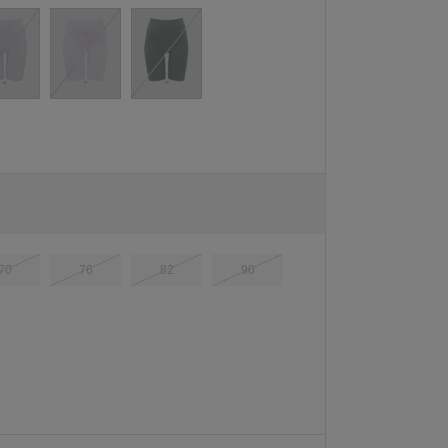
70
76
82
90