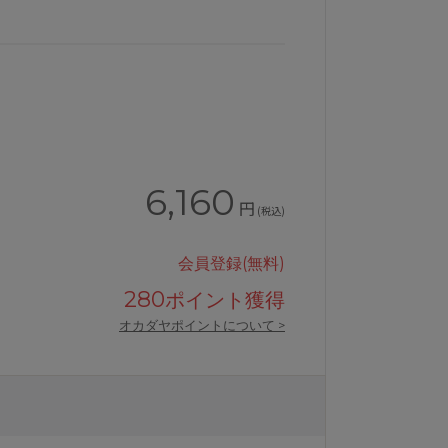
6,160
円
(税込)
会員登録(無料)
280
ポイント獲得
ルジャストウエストボーイレングス丈
ワコールおなかフラットパンツショー
オカダヤポイントについて >