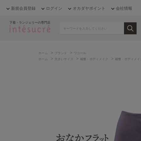
新規会員登録
ログイン
オカダヤポイント
会社情報
下着・ランジェリーの専門店
>
>
ホーム
ブランド
ワコール
>
>
>
ホーム
大きいサイズ
補整・ボディメイク
補整・ボディメイ