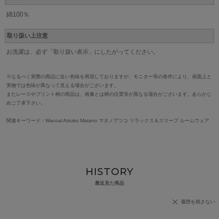
綿100％
取り扱い上注意
お洗濯は、必ず「取り扱い表示」にしたがってください。
※なるべく実際の商品に近い色味を再現しておりますが、モニター等の条件により、画面上と
実物では色味が異なって見える場合がございます。
またレースやプリント柄の商品は、画像とは柄の位置等が異なる場合がございます。あらかじ
めご了承下さい。
関連キーワード：Wacoal Atsuko Matano マタノアツコ リラックス＆スリープ ルームウェア
HISTORY
最近見た商品
履歴を残さない