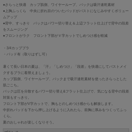
●さらっと快適 カップ肌側、ワイヤーループ、バックは吸汗速乾素材
●上胸ふっくら 中央に折れ目のついたパッドがバストになじみやすくボリュー
ムアップ
●背中、すっきり バックはパワー切り替え＆上辺フラット仕上げで背中の段差
をスムージング
●フロントがラク フロント下部がＶ字カットでしめつけ感を軽減
・3/4カップブラ
・パッド有（取りはずし可）
暑くて長い日本の夏は、「汗」「しめつけ」「段差」を快適にしてバストメイ
クするブラに着替えましょう。
カップ肌側、ワイヤーループ、バックまで吸汗速乾素材を使ったさらっとした
肌ごこち。
バックは圧を分散するパワー切り替え&フラット仕上げで、気になる背中の段差
対策もすっきり。
フロント下部がV字カットで、胸もとのしめつけ感からも解放します。
中折れパッドを下から押し上げるように入れたら、前胸に厚みをつくってふっ
くら。
夏のおしゃれが楽しくなりそう。