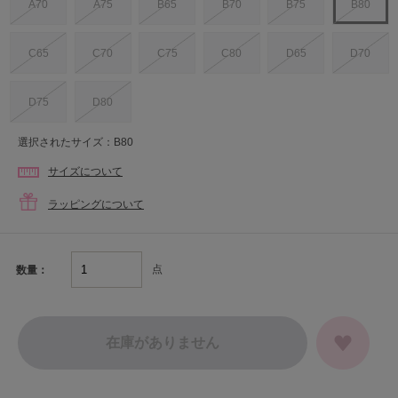
A70
A75
B65
B70
B75
B80
C65
C70
C75
C80
D65
D70
D75
D80
選択されたサイズ：B80
サイズについて
ラッピングについて
点
数量：
在庫がありません