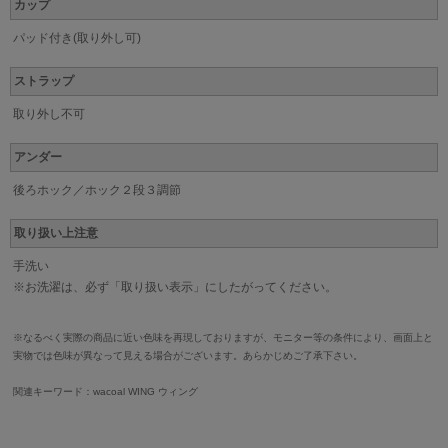
カップ
パッド付き(取り外し可)
ストラップ
取り外し不可
アンダー
後ろホック／ホック２段３調節
取り扱い上注意
手洗い
※お洗濯は、必ず「取り扱い表示」にしたがってください。
※なるべく実際の商品に近い色味を再現しておりますが、モニター等の条件により、画面上と
実物では色味が異なって見える場合がございます。あらかじめご了承下さい。
関連キーワード：wacoal WING ウィング