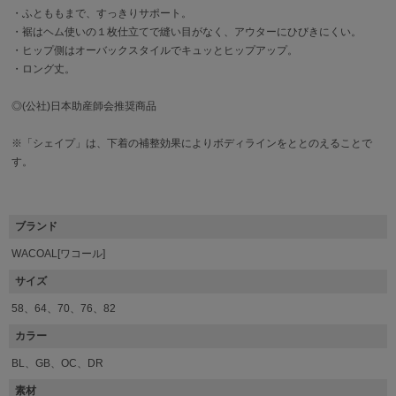
・ふとももまで、すっきりサポート。
・裾はヘム使いの１枚仕立てで縫い目がなく、アウターにひびきにくい。
・ヒップ側はオーバックスタイルでキュッとヒップアップ。
・ロング丈。
◎(公社)日本助産師会推奨商品
※「シェイプ」は、下着の補整効果によりボディラインをととのえることで
す。
ブランド
WACOAL[ワコール]
サイズ
58、64、70、76、82
カラー
BL、GB、OC、DR
素材