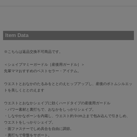
Item Data
※こちらは返品交換不可商品です。
＜シェイプマミーガードル［産後用ガードル］＞
先輩ママおすすめのベストセラー・アイテム。
ウエストとおなかのたるみをととのえヒップアップし、産後のボトムシルエッ
トを美しくととのえます
ウエストとおなかシェイプに効くハードタイプの産後用ガードル
・パワー素材と裏打ちで、おなかをしっかりシェイプ。
・しなやかなボーンを内蔵し、ウエスト約９cm上まで包み込んで引きしめ、
ウエストをしっかりシェイプ。
・面ファスナーでしめ具合を自由に調節。
・裏打ちで骨盤をサポート。