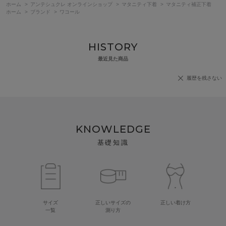
ホーム
>
アンテシュクレ オンラインショップ
>
マタニティ下着
>
マタニティ補正下着
ホーム
>
ブランド
>
ワコール
HISTORY
最近見た商品
履歴を残さない
KNOWLEDGE
基礎知識
サイズ
正しいサイズの
正しい着け方
一覧
測り方