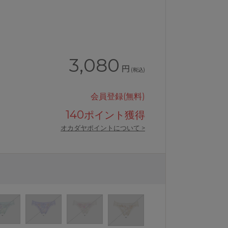
3,080
円
(税込)
会員登録(無料)
140
ポイント獲得
オカダヤポイントについて >
ンダードショーツ
ワコールハグするブラBRB488シリ