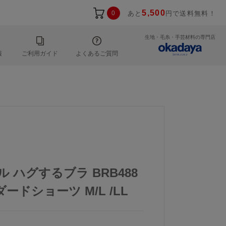
5,500
0
あと
円で送料無料！
生地・毛糸・手芸材料の専門店
報
ご利用ガイド
よくあるご質問
ル ハグするブラ BRB488
ードショーツ M/L /LL