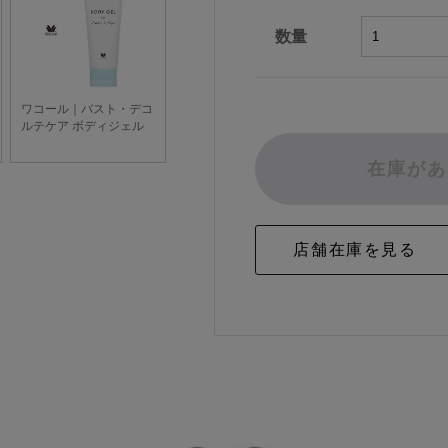
数量
在庫があ